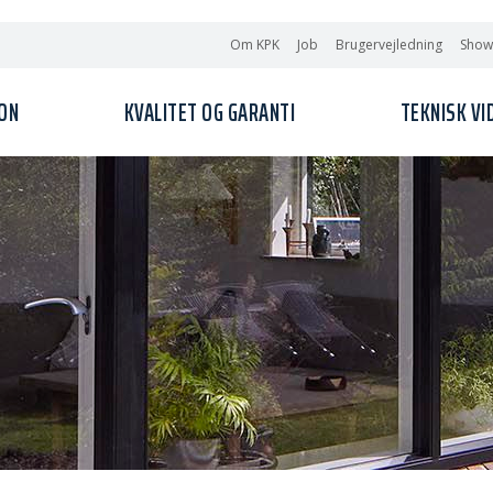
Om KPK
Job
Brugervejledning
Sho
ION
KVALITET OG GARANTI
TEKNISK VI