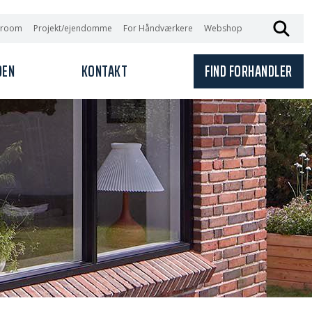
wroom
Projekt/ejendomme
For Håndværkere
Webshop
DEN
KONTAKT
FIND FORHANDLER