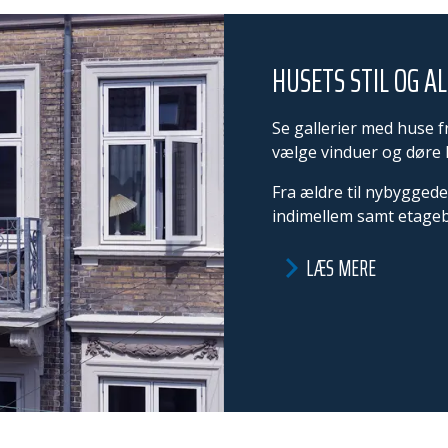
HUSETS STIL OG A
Se gallerier med huse fra
vælge vinduer og døre h
Fra ældre til nybygged
indimellem samt etage
LÆS MERE