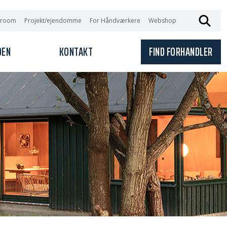
wroom
Projekt/ejendomme
For Håndværkere
Webshop
DEN
KONTAKT
FIND FORHANDLER