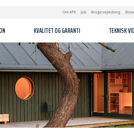
Om KPK
Job
Brugervejledning
Sho
ION
KVALITET OG GARANTI
TEKNISK VI