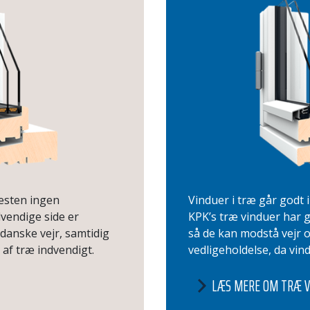
næsten ingen
Vinduer i træ går godt i
dvendige side er
KPK’s træ vinduer har
anske vejr, samtidig
så de kan modstå vejr 
 af træ indvendigt.
vedligeholdelse, da vi
LÆS MERE OM TRÆ V