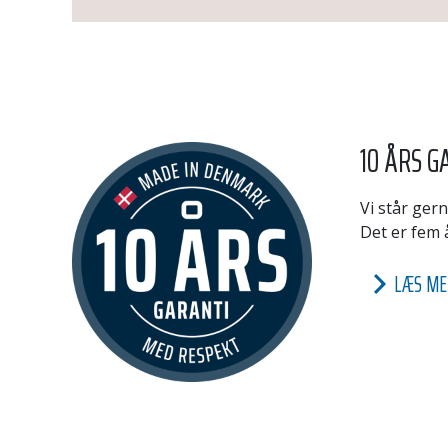
10 ÅRS G
Vi står gern
Det er fem 
LÆS ME