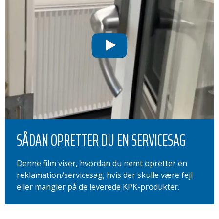
SÅDAN OPRETTER DU EN SERVICESAG
Denne film viser, hvordan du nemt opretter en
reklamation/servicesag, hvis der skulle være fejl
eller mangler på de leverede KPK-produkter.