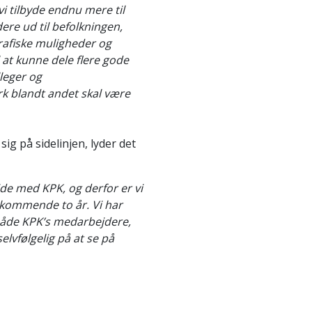
i tilbyde endnu mere til
e ud til befolkningen,
rafiske muligheder og
l at kunne dele flere gode
leger og
k blandt andet skal være
ig på sidelinjen, lyder det
jde med KPK, og derfor er vi
 kommende to år. Vi har
både KPK’s medarbejdere,
lvfølgelig på at se på