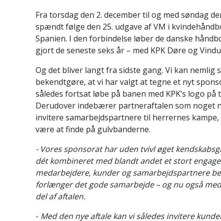
Fra torsdag den 2. december til og med søndag de
spændt følge den 25. udgave af VM i kvindehåndbol
Spanien. I den forbindelse løber de danske håndb
gjort de seneste seks år – med KPK Døre og Vindue
Og det bliver langt fra sidste gang. Vi kan neml
bekendtgøre, at vi har valgt at tegne et nyt spon
således fortsat løbe på banen med KPK’s logo på t
Derudover indebærer partneraftalen som noget ny
invitere samarbejdspartnere til herrernes kampe, 
være at finde på gulvbanderne.
- Vores sponsorat har uden tvivl øget kendskabsg
dét kombineret med blandt andet et stort engag
medarbejdere, kunder og samarbejdspartnere bet
forlænger det gode samarbejde – og nu også me
del af aftalen.
-
Med den nye aftale kan vi således invitere kunde