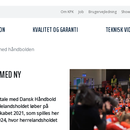
Om KPK
Job
Brugervejledning
Sho
ION
KVALITET OG GARANTI
TEKNISK VI
e med håndbolden
 MED NY
ftale med Dansk Håndbold
ndelandsholdet løber på
kabet 2021, som spilles her
2024, hvor herrelandsholdet