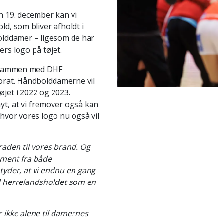
n 19. december kan vi
d, som bliver afholdt i
olddamer – ligesom de har
rs logo på tøjet.
ig sammen med DHF
sorat. Håndbolddamerne vil
øjet i 2022 og 2023.
t, at vi fremover også kan
hvor vores logo nu også vil
raden til vores brand. Og
ement fra både
yder, at vi endnu en gang
d herrelandsholdet som en
r ikke alene til damernes