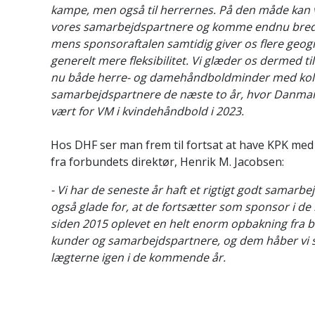
kampe, men også til herrernes. På den måde kan v
vores samarbejdspartnere og komme endnu breder
mens sponsoraftalen samtidig giver os flere geog
generelt mere fleksibilitet. Vi glæder os dermed ti
nu både herre- og damehåndboldminder med kol
samarbejdspartnere de næste to år, hvor Danmar
vært for VM i kvindehåndbold i 2023.
Hos DHF ser man frem til fortsat at have KPK med s
fra forbundets direktør, Henrik M. Jacobsen:
- Vi har de seneste år haft et rigtigt godt samarbe
også glade for, at de fortsætter som sponsor i de
siden 2015 oplevet en helt enorm opbakning fra 
kunder og samarbejdspartnere, og dem håber vi se
lægterne igen i de kommende år.